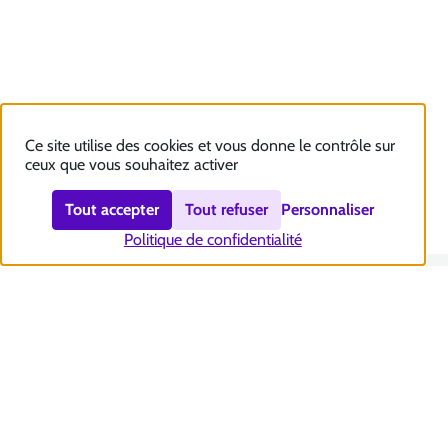
Ce site utilise des cookies et vous donne le contrôle sur
ceux que vous souhaitez activer
Tout accepter
Tout refuser
Personnaliser
Politique de confidentialité
Nous contacter
Accessibilité : totalement conforme
Plan du site
Mentions légales
Politique et gestion des cookies
Sécurité et RGPD
Se désabonner aux communications de la CNSA