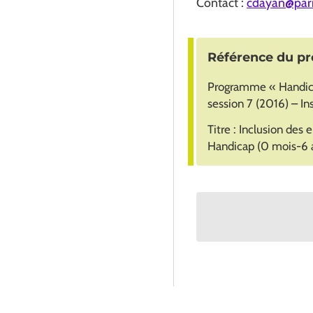
Contact :
cdayan@pari
Référence du pr
Programme « Handicap
session 7 (2016) – In
Titre : Inclusion des 
Handicap (0 mois-6 an