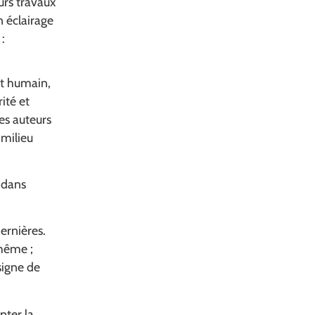
urs travaux
n éclairage
:
et humain,
rité et
les auteurs
 milieu
) dans
dernières.
-même ;
signe de
pter la