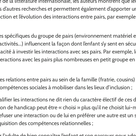
 de la littérature internationale, les auteurs montrent que le
ts d’autres recherches et permettent également d’apporter u
tion et l’évolution des interactions entre pairs, par exemple 
ues spécifiques du groupe de pairs (environnement matériel 
activités...) influencent la façon dont l’enfant s’y sent en sécu
cité à investir les interactions avec ses pairs. Par exemple, 
eractions avec les pairs plus nombreuses en petit groupe en
des relations entre pairs au sein de la famille (fratrie, cousins
compétences sociales à mobiliser dans les lieux d’inclusion ;
fier les interactions ne dit rien du caractère électif de ces 
ion de handicap peut être « choisi » plus qu’il ne choisit lui
efuser une interaction ou de lui en préférer une autre est un 
quisition des compétences relationnelles ;
 l’adulte de bien connaître l’enfant et son parcours pour ado