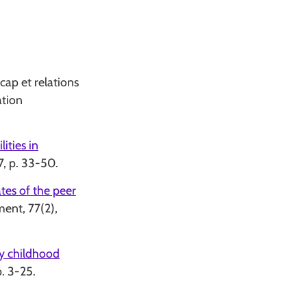
cap et relations
ation
ities in
7, p. 33-50.
ates of the peer
ent, 77(2),
ly childhood
p. 3-25.