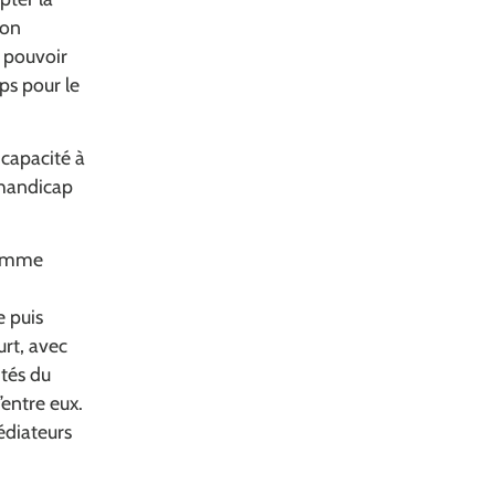
ion
t pouvoir
ps pour le
 capacité à
n handicap
comme
e puis
urt, avec
ités du
’entre eux.
édiateurs