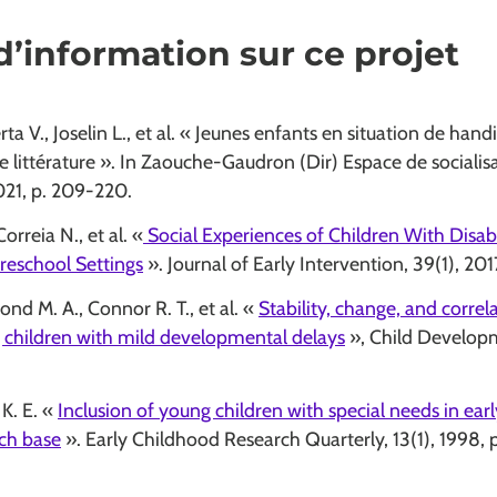
d’information sur ce projet
 V., Joselin L., et al. « Jeunes enfants en situation de handi
de littérature ». In Zaouche-Gaudron (Dir) Espace de socialis
2021, p. 209-220.
Correia N., et al. «
Social Experiences of Children With Disabil
reschool Settings
». Journal of Early Intervention, 39(1), 201
nd M. A., Connor R. T., et al. «
Stability, change, and correl
g children with mild developmental delays
», Child Developm
K. E. «
Inclusion of young children with special needs in ear
rch base
». Early Childhood Research Quarterly, 13(1), 1998, 