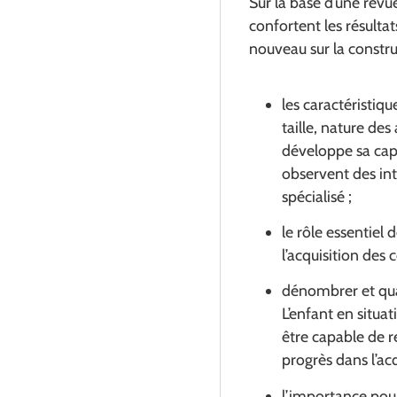
Sur la base d’une revue
confortent les résulta
nouveau sur la construc
les caractéristiq
taille, nature des 
développe sa capa
observent des int
spécialisé ;
le rôle essentiel 
l’acquisition des 
dénombrer et quali
L’enfant en situat
être capable de r
progrès dans l’ac
l’importance pour