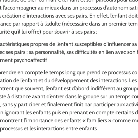
t l’accompagner au mieux dans un processus d’autonomisat
 création d’interactions avec ses pairs. En effet, l’enfant doi
tance par rapport à l’adulte (nécessaire dans un premier tem
té qu’il lui offre) pour s’ouvrir à ses pairs ;
actéristiques propres de l’enfant susceptibles d’influencer sa
ec ses pairs : sa personnalité, ses difficultés en lien avec so
ment psychoaffectif ;
 prendre en compte le temps long que prend ce processus 
sation de l’enfant et du développement des interactions. Les
rent que souvent, l’enfant est d’abord indifférent au group
este à distance avant d’entrer dans le groupe sur un temps co
, sans y participer et finalement finit par participer aux activ
n ignorant les enfants puis en prenant en compte certains d
 montrent l’importance des enfants « familiers » comme m
 processus et les interactions entre enfants.