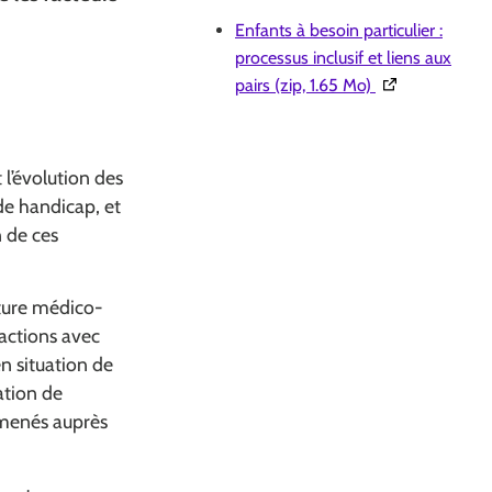
Enfants à besoin particulier :
processus inclusif et liens aux
(Ouverture dans
pairs (zip, 1.65 Mo)
 l’évolution des
 de handicap, et
n de ces
cture médico-
ractions avec
en situation de
ation de
 menés auprès