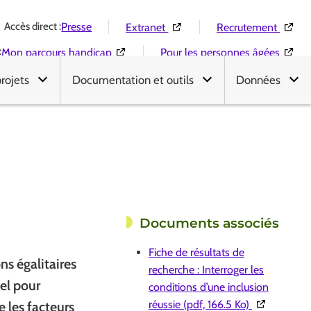
Accès direct :
(Ouverture dans une nouvelle 
(Ouver
Presse
Extranet
Recrutement
:
(Ouverture dans une nouvelle fenêtre)
(Ouver
Mon parcours handicap
Pour les personnes âgées
projets
Documentation et outils
Données
Documents associés
Fiche de résultats de
ns égalitaires
recherche : Interroger les
iel pour
conditions d’une inclusion
(Ouverture d
réussie (pdf, 166.5 Ko)
e les facteurs