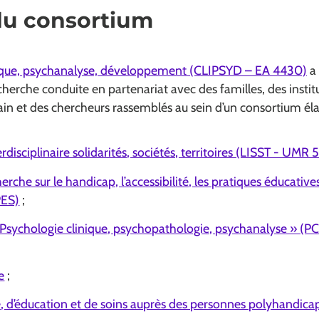
du consortium
inique, psychanalyse, développement (CLIPSYD – EA 4430)
a 
echerche conduite en partenariat avec des familles, des instit
ain et des chercheurs rassemblés au sein d’un consortium élar
erdisciplinaire solidarités, sociétés, territoires (LISST - UMR 
rche sur le handicap, l’accessibilité, les pratiques éducative
PES)
;
l Psychologie clinique, psychopathologie, psychanalyse » (P
e
;
e, d’éducation et de soins auprès des personnes polyhandica