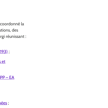
coordonné la
utions, des
gi réunissant :
5193)
;
s et
CPP – EA
pées
;