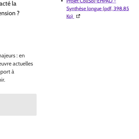
Projet CollSol-EHPAD -
acté la
Synthèse longue (pdf, 398.85
ension ?
(Ouverture dans une nouvelle f
Ko)
ajeurs : en
euvre actuelles
pport à
ir.