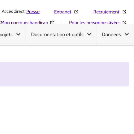
Accès direct :
(Ouverture dans une nouvelle 
(Ouver
Presse
Extranet
Recrutement
:
(Ouverture dans une nouvelle fenêtre)
(Ouver
Mon parcours handicap
Pour les personnes âgées
projets
Documentation et outils
Données