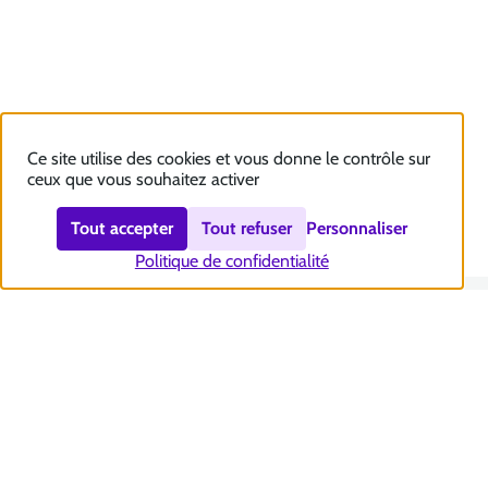
Ce site utilise des cookies et vous donne le contrôle sur
ceux que vous souhaitez activer
Tout accepter
Tout refuser
Personnaliser
Politique de confidentialité
Nous contacter
Accessibilité : totalement conforme
Plan du site
Mentions légales
Politique et gestion des cookies
Sécurité et RGPD
Se désabonner aux communications de la CNSA