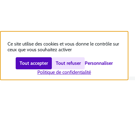
Ce site utilise des cookies et vous donne le contrôle sur
ceux que vous souhaitez activer
Tout accepter
Tout refuser
Personnaliser
Politique de confidentialité
Nous contacter
Accessibilité : totalement conforme
Plan du site
Mentions légales
Politique et gestion des cookies
Sécurité et RGPD
Se désabonner aux communications de la CNSA