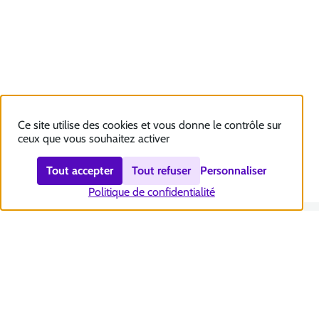
Ce site utilise des cookies et vous donne le contrôle sur
ceux que vous souhaitez activer
Tout accepter
Tout refuser
Personnaliser
Politique de confidentialité
Nous contacter
Accessibilité : totalement conforme
Plan du site
Mentions légales
Politique et gestion des cookies
Sécurité et RGPD
Se désabonner aux communications de la CNSA