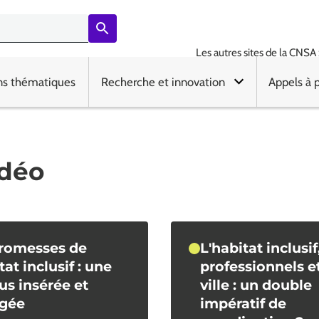
Les autres sites de la CNSA 
ns thématiques
Recherche et innovation
Appels à 
idéo
romesses de
L'habitat inclusif
tat inclusif : une
professionnels et
lus insérée et
ville : un double
agée
impératif de