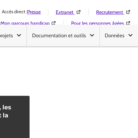
Accès direct :
(Ouverture dans une nouvelle 
(Ouver
Presse
Extranet
Recrutement
:
(Ouverture dans une nouvelle fenêtre)
(Ouver
Mon parcours handicap
Pour les personnes âgées
projets
Documentation et outils
Données
, les
 la