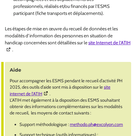
professionnels, réalisés et/ou financés par l’ESMS
participant (fiche transports et déplacements).
Les étapes de mise en œuvre du recueil de données et les
modalités d’information des personnes en situation de
(O
handicap concernées sont détaillées sur le
site Internet de l’ATIH
.
Aide
Pour accompagner les ESMS pendant le recueil d’activité PH
2025, des outils d’aide sont mis à disposition sur le
site
(Ouverture dans une nouvelle fenêtre)
internet de l’ATIH
.
L’ATIH met également à la disposition des ESMS souhaitant
obtenir des informations complémentaires sur les modalités
de recueil, les moyens de contact suivants :
Support méthodologique :
methodo.ph@excolyon.com
Support technique (outils informatiques) :