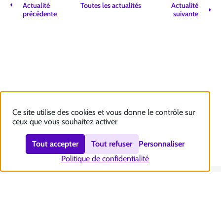
Actualité
Toutes les actualités
Actualité
précédente
suivante
Ce site utilise des cookies et vous donne le contrôle sur
ceux que vous souhaitez activer
Tout accepter
Tout refuser
Personnaliser
Politique de confidentialité
Nous contacter
Accessibilité : totalement conforme
Plan du site
Mentions légales
Politique et gestion des cookies
Sécurité et RGPD
Se désabonner aux communications de la CNSA