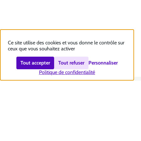
Ce site utilise des cookies et vous donne le contrôle sur
ceux que vous souhaitez activer
Tout accepter
Tout refuser
Personnaliser
Politique de confidentialité
Nous contacter
Accessibilité : totalement conforme
Plan du site
Mentions légales
Politique et gestion des cookies
Sécurité et RGPD
Se désabonner aux communications de la CNSA