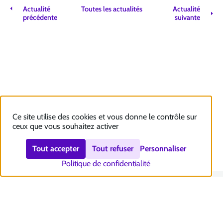
Actualité
Toutes les actualités
Actualité
précédente
suivante
Ce site utilise des cookies et vous donne le contrôle sur
ceux que vous souhaitez activer
Tout accepter
Tout refuser
Personnaliser
Politique de confidentialité
Nous contacter
Accessibilité : totalement conforme
Plan du site
Mentions légales
Politique et gestion des cookies
Sécurité et RGPD
Se désabonner aux communications de la CNSA