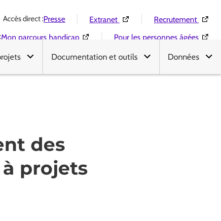
Accès direct :
(Ouverture dans une nouvelle 
(Ouver
Presse
Extranet
Recrutement
:
(Ouverture dans une nouvelle fenêtre)
(Ouver
Mon parcours handicap
Pour les personnes âgées
projets
Documentation et outils
Données
ent des
 à projets