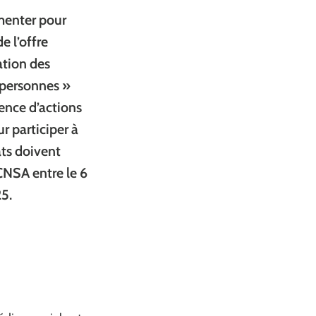
imenter pour
e l’offre
ation des
 personnes »
ence d’actions
r participer à
ats doivent
 CNSA entre le 6
25.