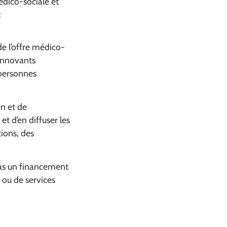
édico-sociale et
:
e l’offre médico-
 innovants
 personnes
n et de
t d’en diffuser les
ions, des
 pas un financement
s ou de services