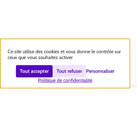
Ce site utilise des cookies et vous donne le contrôle sur
ceux que vous souhaitez activer
Tout accepter
Tout refuser
Personnaliser
Politique de confidentialité
Nous contacter
Accessibilité : totalement conforme
Plan du site
Mentions légales
Politique et gestion des cookies
Sécurité et RGPD
Se désabonner aux communications de la CNSA