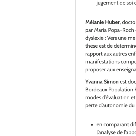
jugement de soi e
Mélanie Huber
, doct
par Maria Popa-Roch e
dyslexie : Vers une me
thèse est de détermine
rapport aux autres enf
manifestations compor
proposer aux enseignant
Yvanna Simon
est do
Bordeaux Population He
modes d’évaluation et 
perte d’autonomie du s
en comparant dif
l’analyse de l’app