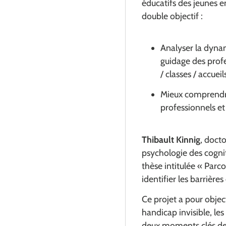
éducatifs des jeunes en
double objectif :
Analyser la dynam
guidage des profe
/ classes / accueil
Mieux comprendre
professionnels et
Thibault Kinnig
, doct
psychologie des cognit
thèse intitulée « Parc
identifier les barrière
Ce projet a pour objec
handicap invisible, les
deux moments clés de l