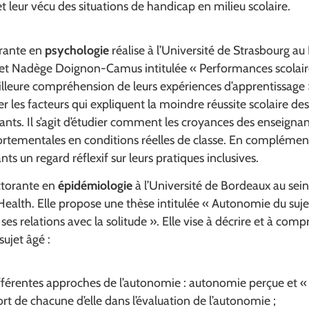
t leur vécu des situations de handicap en milieu scolaire.
orante en
psychologie
réalise à l’Université de Strasbourg au
t Nadège Doignon-Camus intitulée « Performances scolaire
illeure compréhension de leurs expériences d’apprentissage ».
r les facteurs qui expliquent la moindre réussite scolaire de
ants. Il s’agit d’étudier comment les croyances des enseignan
tementales en conditions réelles de classe. En complément,
s un regard réflexif sur leurs pratiques inclusives.
ctorante en
épidémiologie
à l’Université de Bordeaux au se
alth. Elle propose une thèse intitulée « Autonomie du sujet 
ses relations avec la solitude ». Elle vise à décrire et à com
ujet âgé :
férentes approches de l’autonomie : autonomie perçue et « 
ort de chacune d’elle dans l’évaluation de l’autonomie ;