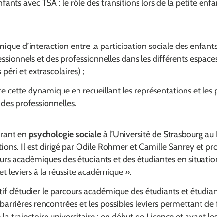
fants avec TSA : le rôle des transitions lors de la petite enfa
ique d’interaction entre la participation sociale des enfants
ssionnels et des professionnelles dans les différents espace
s péri et extrascolaires) ;
 cette dynamique en recueillant les représentations et les
 des professionnelles.
orant en
psychologie sociale
à l’Université de Strasbourg au
ions. Il est dirigé par Odile Rohmer et Camille Sanrey et pr
ours académiques des étudiants et des étudiantes en situation
s et leviers à la réussite académique ».
tif d’étudier le parcours académique des étudiants et étudian
 barrières rencontrées et les possibles leviers permettant de f
a trajectoire universitaire : en début de Licence et avant le