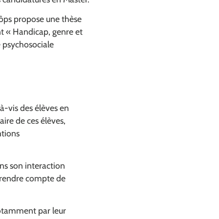
 Pôps propose une thèse
nt « Handicap, genre et
e psychosociale
à-vis des élèves en
ire de ces élèves,
ntions
ns son interaction
de rendre compte de
notamment par leur