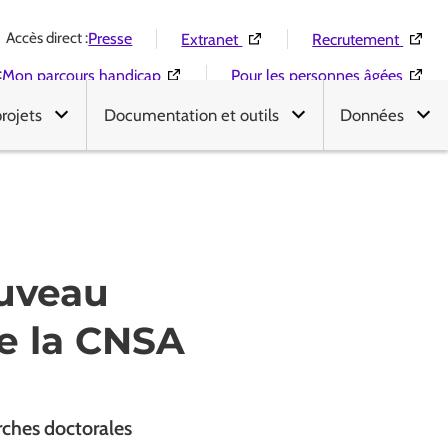
Accès direct :
(Ouverture dans une nouvelle 
(Ouver
Presse
Extranet
Recrutement
:
(Ouverture dans une nouvelle fenêtre)
(Ouver
Mon parcours handicap
Pour les personnes âgées
projets
Documentation et outils
Données
ouveau
de la CNSA
rches doctorales