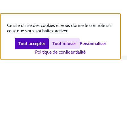
Ce site utilise des cookies et vous donne le contrôle sur
ceux que vous souhaitez activer
Tout accepter
Tout refuser
Personnaliser
Politique de confidentialité
Nous contacter
Accessibilité : totalement conforme
Plan du site
Mentions légales
Politique et gestion des cookies
Sécurité et RGPD
Se désabonner aux communications de la CNSA