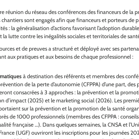
re réunion du réseau des conférences des financeurs de la p
 chantiers sont engagés afin que financeurs et porteurs de p
rités : la généralisation d’actions favorisant l’adoption dur
 la lutte contre les inégalités sociales et territoriales de sant
ssources et de preuves a structuré et déployé avec ses partena
dant aux pratiques et aux besoins de chaque professionnel :
ématiques
à destination des référents et membres des confé
prévention de la perte d’autonomie (CFPPA) d’une part, des 
 seront consacrées à 3 approches : la prévention et la promot
ion d’impact (2025) et le marketing social (2026). Les premi
ortaient sur la prévention et la promotion de la santé organ
près de 1000 professionnels (membres des CFPPA : conseil
alité française …). Dans quelques semaines, la CNSA et l’Un
rance (UGF) ouvriront les inscriptions pour les journées 202