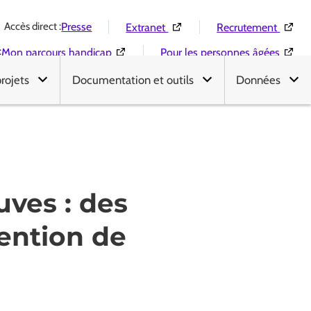
Accès direct :
(Ouverture dans une nouvelle 
(Ouver
Presse
Extranet
Recrutement
:
(Ouverture dans une nouvelle fenêtre)
(Ouver
Mon parcours handicap
Pour les personnes âgées
projets
Documentation et outils
Données
uves : des
vention de