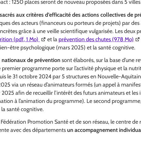
pact : 1250 places seront de nouveau proposées dans 5 ville
acrés aux critères d’efficacité des actions collectives de p
tiques des acteurs (financeurs ou porteurs de projets) par de
crètes grâce à une veille scientifique vulgarisée. Les deux
(Ouverture dans une nouvelle fenêtre)
(Ou
rition (pdf, 1 Mo)
et la
prévention des chutes (978 Mo)
bien-être psychologique (mars 2025) et la santé cognitive.
nationaux de prévention
sont élaborés, sur la base d’une re
 premier programme porte sur l’activité physique et la nutriti
s le 31 octobre 2024 par 5 structures en Nouvelle-Aquitaine
025 via un réseau d’animateurs formés (un appel à manifest
 2025 afin de recueillir l’intérêt des futurs animateurs et les 
rmation à l’animation du programme). Le second programme,
 la santé cognitive.
a Fédération Promotion Santé et de son réseau, le centre de 
ente avec des départements
un accompagnement individua