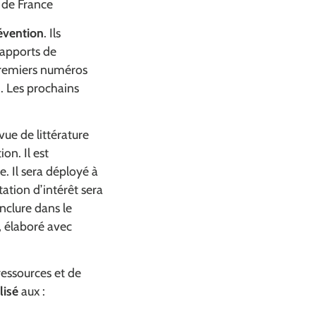
s de France
révention
. Ils
s apports de
 premiers numéros
verture dans une nouvelle fenêtre)
. Les prochains
vue de littérature
on. Il est
. Il sera déployé à
ation d’intérêt sera
inclure dans le
 élaboré avec
ressources et de
lisé
aux :