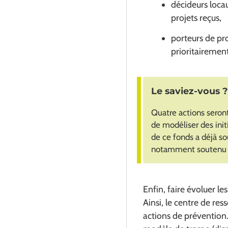
décideurs locaux
projets reçus,
porteurs de pro
prioritairemen
Le saviez-vous ?
Quatre actions seront
de modéliser des init
de ce fonds a déjà so
notamment soutenu p
Enfin, faire évoluer le
Ainsi, le centre de re
actions de prévention.