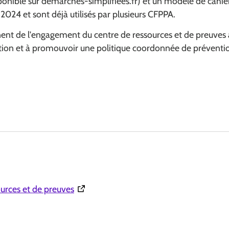
nible sur demarches-simplifiees.fr) et un modèle de cahier 
024 et sont déjà utilisés par plusieurs CFPPA.
nt de l'engagement du centre de ressources et de preuves à 
tion et à promouvoir une politique coordonnée de préventio
(Ouverture dans une nouvelle fenêtre)
ources et de preuves