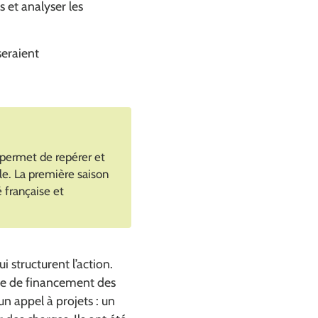
ts et analyser les
seraient
 permet de repérer et
le. La première saison
 française et
i structurent l’action.
ine de financement des
un appel à projets : un