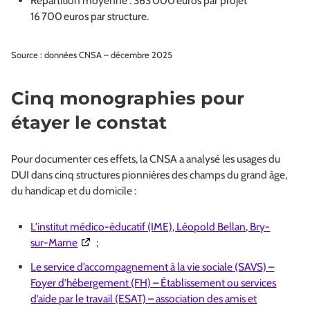
Répartition moyenne : 363 000 euros par projet
16 700 euros par structure.
Source : données CNSA – décembre 2025
Cinq monographies pour
étayer le constat
Pour documenter ces effets, la CNSA a analysé les usages du
DUI dans cinq structures pionnières des champs du grand âge,
du handicap et du domicile :
L'institut médico-éducatif (IME), Léopold Bellan, Bry-
(Ouverture dans une nouvelle fenêtre)
sur-Marne
;
Le service d’accompagnement à la vie sociale (SAVS) –
Foyer d’hébergement (FH) – Établissement ou services
d’aide par le travail (ESAT) – association des amis et