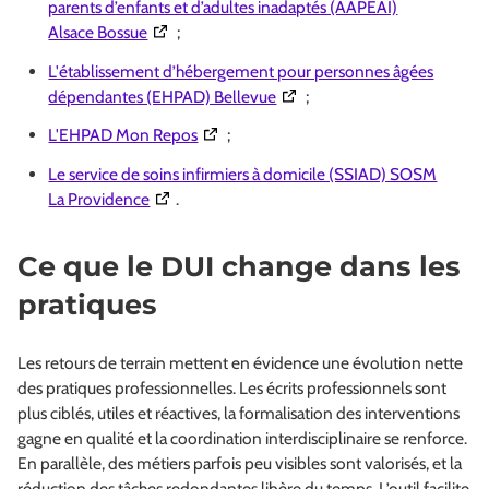
parents d’enfants et d’adultes inadaptés (AAPEAI)
(Ouverture dans une nouvelle fenêtre)
Alsace Bossue
;
L'établissement d’hébergement pour personnes âgées
(Ouverture dans une nouvelle
dépendantes (EHPAD) Bellevue
;
(Ouverture dans une nouvelle fenêtre)
L'EHPAD Mon Repos
;
Le service de soins infirmiers à domicile (SSIAD) SOSM
(Ouverture dans une nouvelle fenêtre)
La Providence
.
Ce que le DUI change dans les
pratiques
Les retours de terrain mettent en évidence une évolution nette
des pratiques professionnelles. Les écrits professionnels sont
plus ciblés, utiles et réactives, la formalisation des interventions
gagne en qualité et la coordination interdisciplinaire se renforce.
En parallèle, des métiers parfois peu visibles sont valorisés, et la
réduction des tâches redondantes libère du temps. L’outil facilite